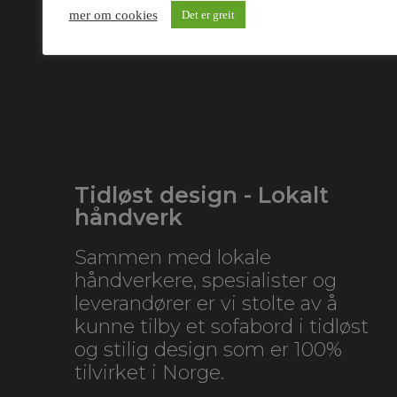
mer om cookies
Det er greit
Tidløst design - Lokalt
håndverk
Sammen med lokale
håndverkere, spesialister og
leverandører er vi stolte av å
kunne tilby et sofabord i tidløst
og stilig design som er 100%
tilvirket i Norge.