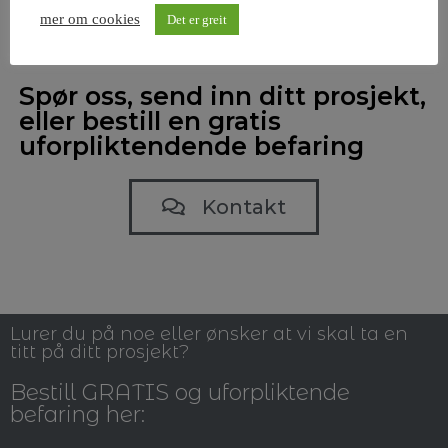
mer om cookies
Det er greit
Spør oss, send inn ditt prosjekt,
eller bestill en gratis
uforpliktendende befaring
Kontakt
Lurer du på noe eller ønsker at vi skal ta en
titt på ditt prosjekt?
Bestill GRATIS og uforpliktende
befaring her: