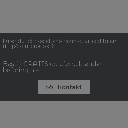
Lurer du på noe eller ønsker at vi skal ta en
titt på ditt prosjekt?
Bestill GRATIS og uforpliktende
befaring her:
Kontakt