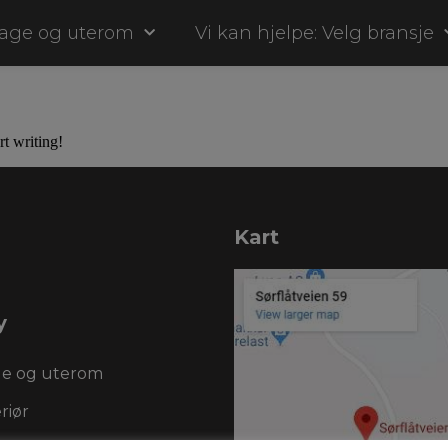
age og uterom
Vi kan hjelpe: Velg bransje
rt writing!
Kart
y
e og uterom
riør