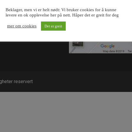
 bedrift og kommune
Beklager, men vi er helt nødt: Vi bruker cookies for å kunne
oss
levere en ok opplevelse her på nett. Håper det er greit for deg
takt oss
mer om cookies
Det er greit
igheter reservert